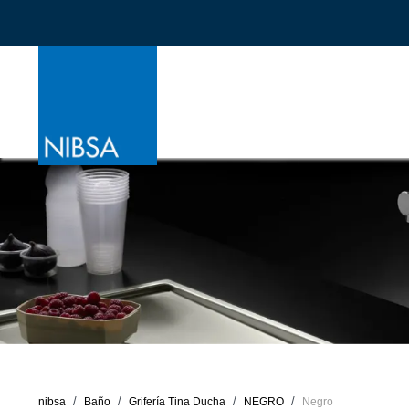
nibsa
Baño
Grifería Tina Ducha
NEGRO
Negro