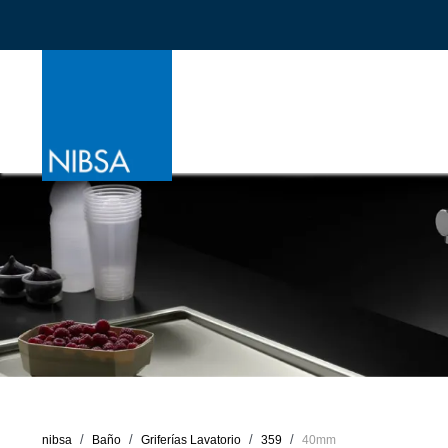
nibsa
Baño
Griferías Lavatorio
359
40mm