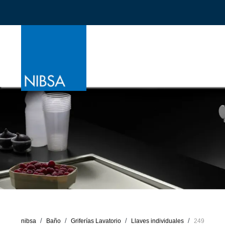
nibsa
Baño
Griferías Lavatorio
Llaves individuales
249