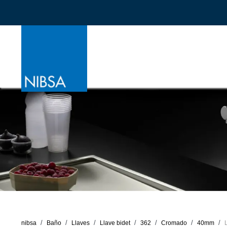
nibsa
Baño
Llaves
Llave bidet
362
Cromado
40mm