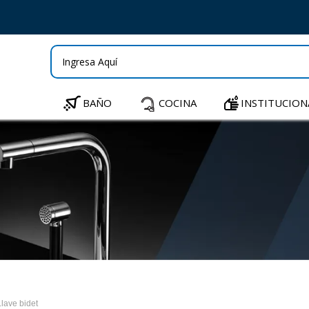
BAÑO
COCINA
INSTITUCION
Llave bidet