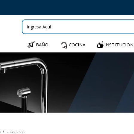
BAÑO
COCINA
INSTITUCION
m
Llave bidet