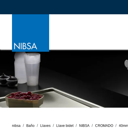
nibsa
Baño
Llaves
Llave bidet
NIBSA
CROMADO
40m