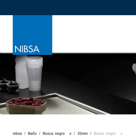
nibsa
Baño
Busca: negro
x
35mm
Busca: negro
x