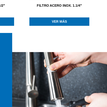
/2"
FILTRO ACERO INOX. 1.1/4"
F
VER MÁS