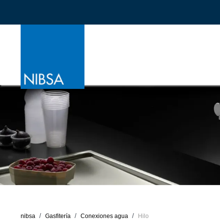
nibsa
Gasfitería
Conexiones agua
Hilo