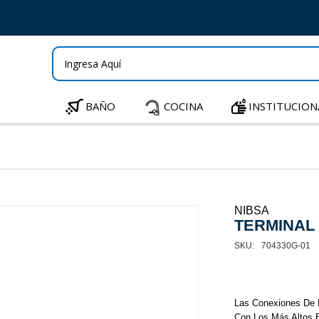
BAÑO
COCINA
INSTITUCION
NIBSA
TERMINAL S
704330G-01
Las Conexiones De 
Con Los Más Altos 