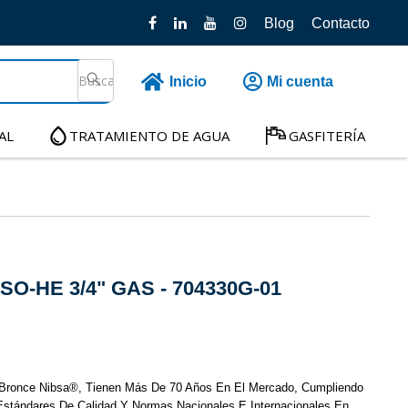
Blog
Contacto
Inicio
Mi cuenta
AL
TRATAMIENTO DE AGUA
GASFITERÍA
O-HE 3/4" GAS - 704330G-01
Bronce Nibsa®, Tienen Más De 70 Años En El Mercado, Cumpliendo
Estándares De Calidad Y Normas Nacionales E Internacionales En