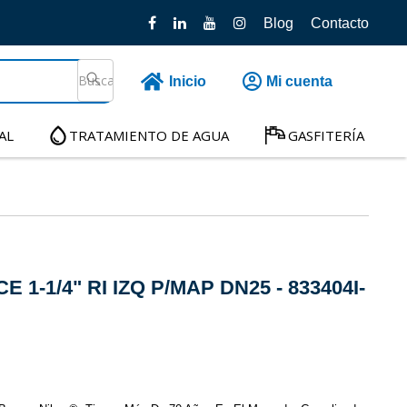
Blog
Contacto
Inicio
Mi cuenta
AL
TRATAMIENTO DE AGUA
GASFITERÍA
 1-1/4" RI IZQ P/MAP DN25 - 833404I-