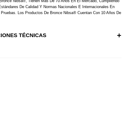
Bronce Nibsa®, Tienen Más De 70 Años En El Mercado, Cumpliendo
Estándares De Calidad Y Normas Nacionales E Internacionales En
 Y Pruebas. Los Productos De Bronce Nibsa® Cuentan Con 10 Años De
CIONES TÉCNICAS