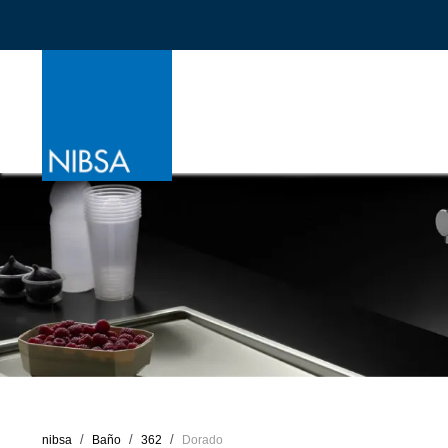
nibsa
Baño
362
Dorado