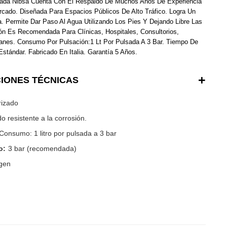
izada Nibsa Cuenta Con El Respaldo De Muchos Años De Experiencia
rcado. Diseñada Para Espacios Públicos De Alto Tráfico. Logra Un
. Permite Dar Paso Al Agua Utilizando Los Pies Y Dejando Libre Las
ón Es Recomendada Para Clínicas, Hospitales, Consultorios,
ranes. Consumo Por Pulsación:1 Lt Por Pulsada A 3 Bar. Tiempo De
stándar. Fabricado En Italia. Garantía 5 Años.
CIONES TÉCNICAS
izado
 resistente a la corrosión.
Consumo: 1 litro por pulsada a 3 bar
o:
3 bar (recomendada)
gen