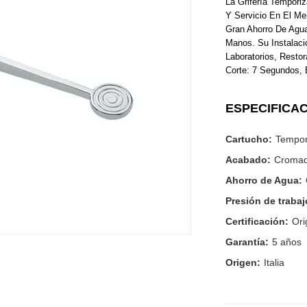
La Grifería Tempor
Y Servicio En El Me
Gran Ahorro De Agua
Manos. Su Instalaci
Laboratorios, Resto
Corte: 7 Segundos, E
ESPECIFICA
Cartucho:
Tempor
Acabado:
Cromado
Ahorro de Agua:
Presión de trabaj
Certificación:
Ori
Garantía:
5 años
Origen:
Italia