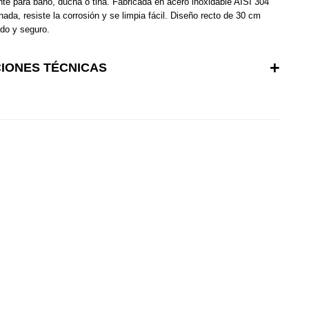
te para baño, ducha o tina. Fabricada en acero inoxidable AISI 304
nada, resiste la corrosión y se limpia fácil. Diseño recto de 30 cm
do y seguro.
CIONES TÉCNICAS